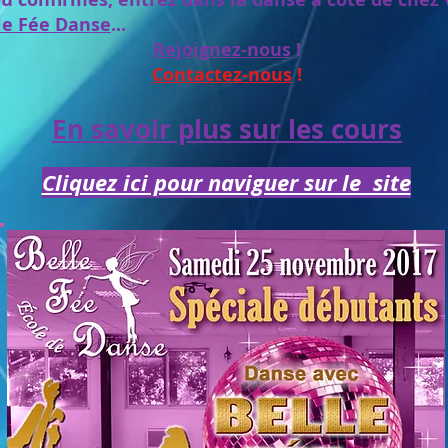
lle Fée Danse
...
Rejoignez-nous
!
Contactez-nous
!
En savoir plus sur les cours
Cliquez ici pour naviguer sur le site