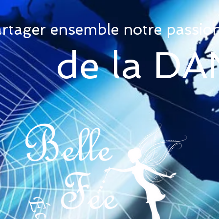
rtager ensemble notre passio
de la D