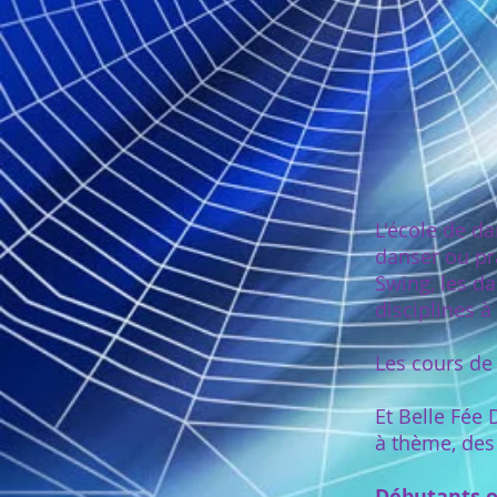
L'école de d
danser ou pra
Swing, les da
disciplines 
Les cours de
Et Belle Fée
à thème, des 
Débutants o