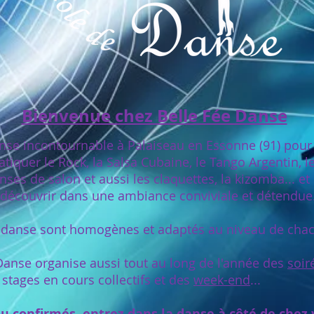
Bienvenue chez Belle Fée Danse
anse incontournable à Palaiseau en Essonne (91) pou
tiquer le Rock, la Salsa Cubaine, le Tango Argentin, 
nses de salon et aussi les claquettes, la kizomba... et
à découvrir dans une ambiance conviviale et détendue
 danse sont homogènes et adaptés au niveau de cha
 Danse organise aussi tout au long de l'année des
soir
stages en cours collectifs et des
week-end
...
u confirmés, entrez dans la danse à côté de chez