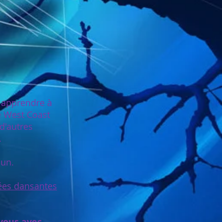
r apprendre à
le West Coast
 d'autres
.
cun.
ées dansantes
 vous avec