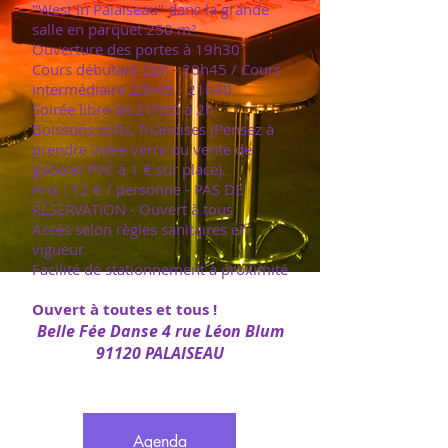
"West In Palaiseau" dans la grande
salle en parquet 250 m²
Ouverture des portes à 19h30
Cours débutant 20h - 20h45 / Cours
intermédiaire 20h45 - 21h30
Soirée libre de 21h30 à 2h
Boissons softs, friandises (Pensez à
prendre votre verre ou vente de
gobelet PVC à 1 € sur place).
Prix : 12 € / personne - PAS DE
RÉSERVATION - Ouvert à tous
Accès selon règles sanitaires en
vigueur.
Facilité de stationnement à proximité
Ouvert à toutes et tous !
Belle Fée Danse 4 rue Léon Blum
9
1120 PALAISEAU
Agenda