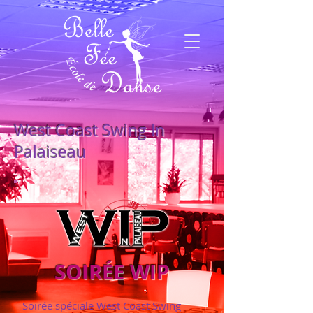
West Coast Swing In
Palaiseau
SOIRÉE WIP
Soirée spéciale West Coast Swing