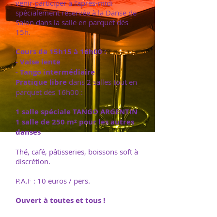
venir participer à l'après-midi
spécialement réservée à la Danse de
Salon dans la salle en parquet dès
15h.
Cours de 15h15 à 16h00 :
- Valse lente
- Tango intermédiaire
Pratique libre
dans 2 salles tout en
parquet dès 16h00 :
1 salle spéciale TANGO ARGENTIN
1 salle de 250 m² pour les autres
danses
Thé, café, pâtisseries, boissons soft à
discrétion.
P.A.F : 10 euros / pers.
Ouvert à toutes et tous !