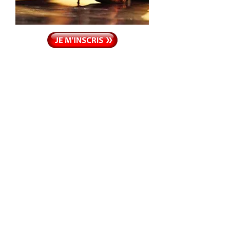
Dimanche 19 janvier 2020
Cours Samba
Dimanche 6 octobre 2019
Cours Valse Lente
Dimanche 23 février 2020
Cours Quick Step
Dimanche 17 novembre 2019
Cours Chacha
Dimanche 29 mars 2019
Cours Valse Lente
Dimanche 19 avril 2020
Cours Chacha
Dimanche 31 mai 2020
Cours Rumba