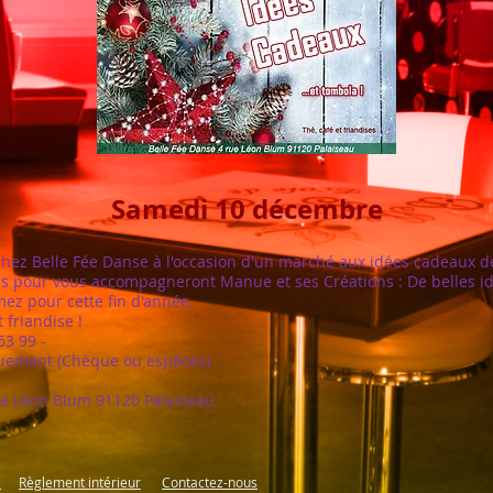
Samedi 10 décembre
 chez Belle Fée Danse à l'occasion d'un marché aux idées cadeaux d
s pour vous accompagneront Manue et ses Créations : De belles i
mez pour cette fin d'année.
 friandise !
63 99 -
uement (Chèque ou espèces)
rue Léon Blum 91120 Palaiseau
s
Règlement intérieur
Contactez-nous