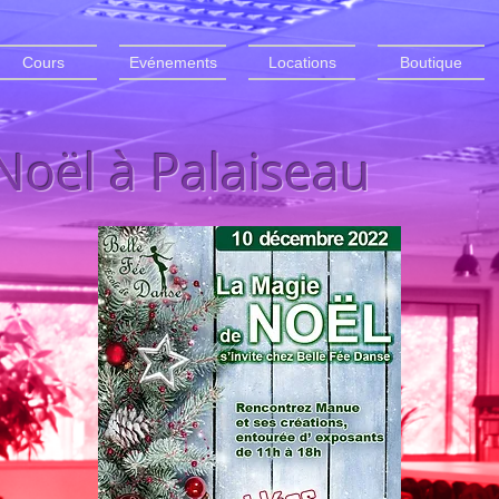
Cours
Evénements
Locations
Boutique
oël à Palaiseau