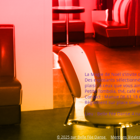
La Magie de Noël s'invite
Des exposants sélectionné
plaisir à ceux que vous ai
Petite Tombola, thé, café et
Contact : Manue 06 61 18 
Règlement sur place uniq
Lieu : Belle Fée Danse 4 
© 2025 par Belle Fée Danse
Mentions légale